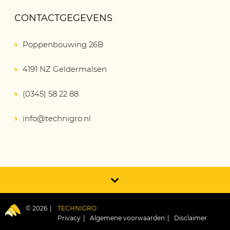
CONTACTGEGEVENS
Poppenbouwing 26B
4191 NZ Geldermalsen
(0345) 58 22 88
info@technigro.nl
© 2026
TECHNIGRO
Privacy
Algemene voorwaarden
Disclaimer