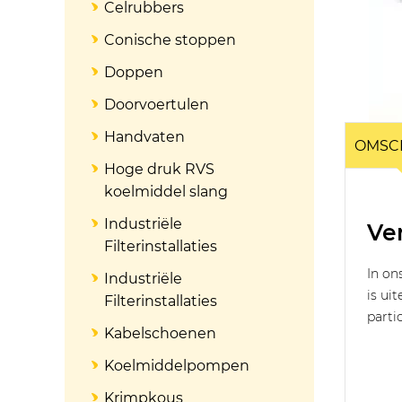
Celrubbers
Conische stoppen
Doppen
Doorvoertulen
Handvaten
OMSC
Hoge druk RVS
koelmiddel slang
Industriële
Ver
Filterinstallaties
In on
Industriële
is ui
Filterinstallaties
parti
Kabelschoenen
Koelmiddelpompen
Krimpkous