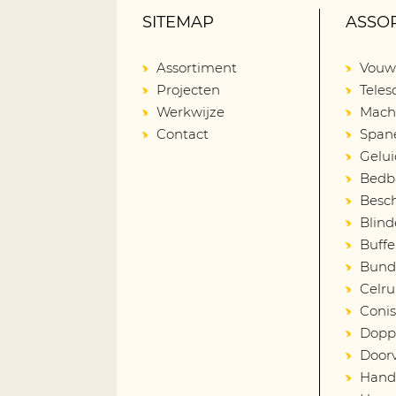
SITEMAP
ASSO
Assortiment
Vouw
Projecten
Tele
Werkwijze
Mach
Contact
Span
Gelu
Bedba
Besch
Blind
Buffe
Bund
Celru
Coni
Dopp
Door
Hand