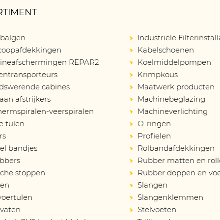
RTIMENT
balgen
Industriële Filterinstall
scoopafdekkingen
Kabelschoenen
ineafschermingen REPAR2
Koelmiddelpompen
entransporteurs
Krimpkous
idswerende cabines
Maatwerk producten
an afstrijkers
Machinebeglazing
ermspiralen-veerspiralen
Machineverlichting
e tulen
O-ringen
rs
Profielen
el bandjes
Rolbandafdekkingen
bbers
Rubber matten en rol
sche stoppen
Rubber doppen en vo
en
Slangen
voertulen
Slangenklemmen
vaten
Stelvoeten