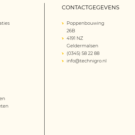
CONTACTGEGEVENS
aties
Poppenbouwing
26B
4191 NZ
Geldermalsen
(0345) 58 22 88
info@technigro.nl
len
eten