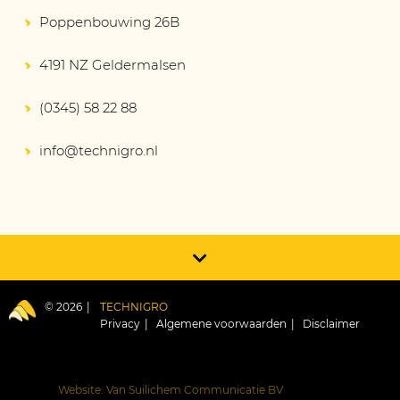
Poppenbouwing 26B
4191 NZ Geldermalsen
(0345) 58 22 88
info@technigro.nl
© 2026
TECHNIGRO
Privacy
Algemene voorwaarden
Disclaimer
Website: Van Suilichem Communicatie BV