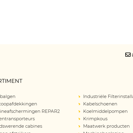
RTIMENT
balgen
Industriële Filterinstall
scoopafdekkingen
Kabelschoenen
ineafschermingen REPAR2
Koelmiddelpompen
entransporteurs
Krimpkous
idswerende cabines
Maatwerk producten