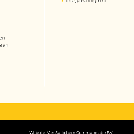
info@technigro.nl
len
eten
Website: Van Suilichem Communicatie BV