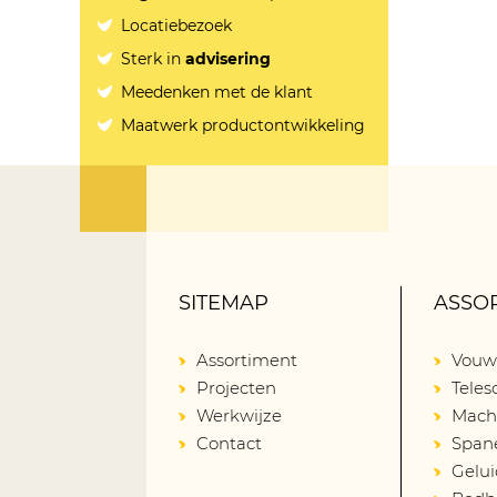
Locatiebezoek
Sterk in
advisering
Meedenken met de klant
Maatwerk productontwikkeling
SITEMAP
ASSO
Assortiment
Vouw
Projecten
Tele
Werkwijze
Mach
Contact
Span
Gelu