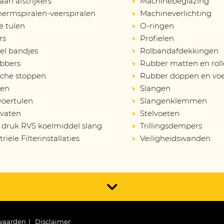
an afstrijkers
Machinebeglazing
ermspiralen-veerspiralen
Machineverlichting
e tulen
O-ringen
rs
Profielen
el bandjes
Rolbandafdekkingen
bbers
Rubber matten en rol
sche stoppen
Rubber doppen en vo
en
Slangen
voertulen
Slangenklemmen
vaten
Stelvoeten
druk RVS koelmiddel slang
Trillingsdempers
riële Filterinstallaties
Veiligheidswanden
waarden
Disclaimer