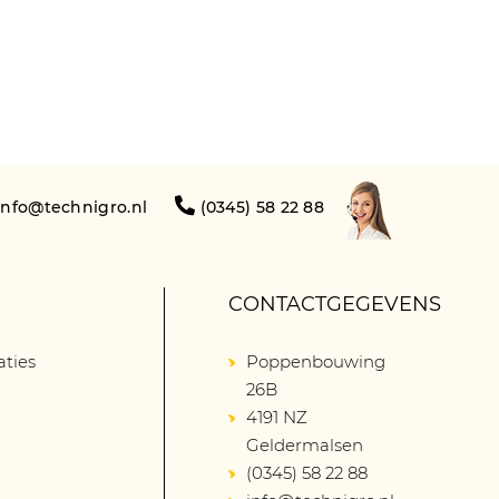
info@technigro.nl
(0345) 58 22 88
CONTACTGEGEVENS
aties
Poppenbouwing
26B
4191 NZ
Geldermalsen
(0345) 58 22 88