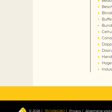
Bedba
Besch
Blind
Buffe
Bund
Celru
Coni
Dopp
Door
Hand
Hoge 
Indust
© 2026
TECHNIGRO
Privacy
Algemene voor