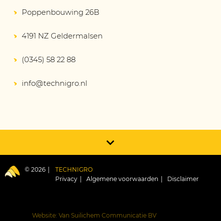
Poppenbouwing 26B
4191 NZ Geldermalsen
(0345) 58 22 88
info@technigro.nl
© 2026
TECHNIGRO
Privacy
Algemene voorwaarden
Disclaimer
Website: Van Suilichem Communicatie BV