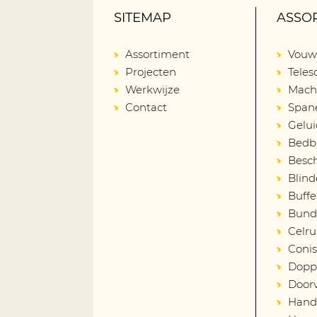
SITEMAP
ASSO
Assortiment
Vouw
Projecten
Tele
Werkwijze
Mach
Contact
Span
Gelu
Bedba
Besch
Blind
Buffe
Bund
Celru
Coni
Dopp
Door
Hand