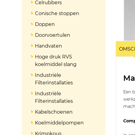
Celrubbers
Conische stoppen
Doppen
Doorvoertulen
Handvaten
OMSC
Hoge druk RVS
koelmiddel slang
Industriële
Ma
Filterinstallaties
Een b
Industriële
werkz
Filterinstallaties
machi
Kabelschoenen
Compl
Koelmiddelpompen
Krimpkous