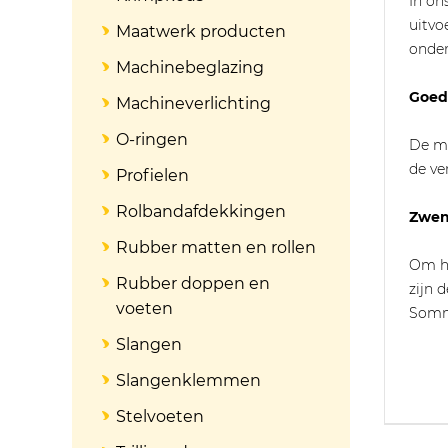
In on
uitvo
Maatwerk producten
onder
Machinebeglazing
Goed
Machineverlichting
O-ringen
De ma
de ve
Profielen
Rolbandafdekkingen
Zwen
Rubber matten en rollen
Om he
Rubber doppen en
zijn 
voeten
Sommi
Slangen
Slangenklemmen
Stelvoeten