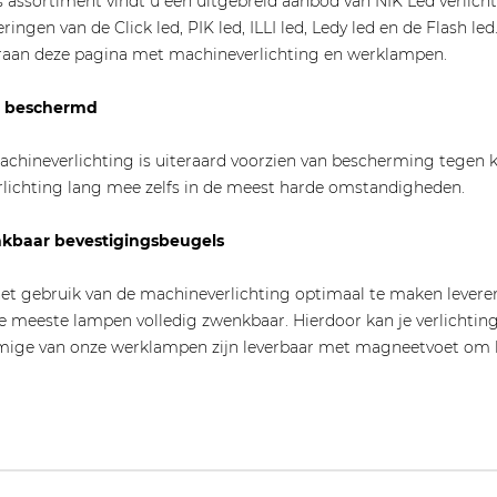
s assortiment vindt u een uitgebreid aanbod van NIK Led verlicht
eringen van de Click led, PIK led, ILLI led, Ledy led en de Flash le
aan deze pagina met machineverlichting en werklampen.
 beschermd
chineverlichting is uiteraard voorzien van bescherming tegen
rlichting lang mee zelfs in de meest harde omstandigheden.
kbaar bevestigingsbeugels
t gebruik van de machineverlichting optimaal te maken leveren
de meeste lampen volledig zwenkbaar. Hierdoor kan je verlichting
ge van onze werklampen zijn leverbaar met magneetvoet om h