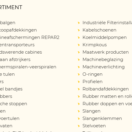
RTIMENT
balgen
Industriële Filterinstall
scoopafdekkingen
Kabelschoenen
ineafschermingen REPAR2
Koelmiddelpompen
entransporteurs
Krimpkous
idswerende cabines
Maatwerk producten
an afstrijkers
Machinebeglazing
ermspiralen-veerspiralen
Machineverlichting
e tulen
O-ringen
rs
Profielen
el bandjes
Rolbandafdekkingen
bbers
Rubber matten en rol
sche stoppen
Rubber doppen en vo
en
Slangen
voertulen
Slangenklemmen
vaten
Stelvoeten