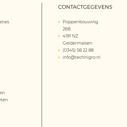
CONTACTGEGEVENS
aties
Poppenbouwing
26B
4191 NZ
Geldermalsen
(0345) 58 22 88
info@technigro.nl
len
eten