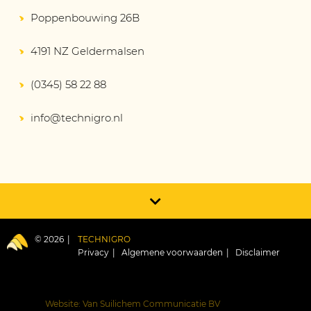
Poppenbouwing 26B
4191 NZ Geldermalsen
(0345) 58 22 88
info@technigro.nl
© 2026
TECHNIGRO
Privacy
Algemene voorwaarden
Disclaimer
Website: Van Suilichem Communicatie BV